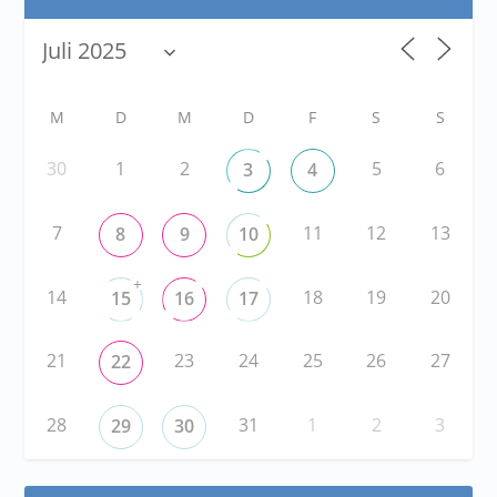
M
D
M
D
F
S
S
30
1
2
5
6
3
4
7
11
12
13
8
9
10
+
14
18
19
20
15
16
17
21
23
24
25
26
27
22
28
31
1
2
3
29
30