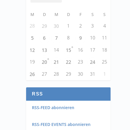
M
D
M
D
F
S
S
28
1
2
3
4
29
30
8
10
11
5
6
7
9
+
14
16
17
18
12
13
15
+
19
23
25
20
21
22
24
27
28
29
30
31
1
26
RSS
RSS-FEED abonnieren
RSS-FEED EVENTS abonnieren