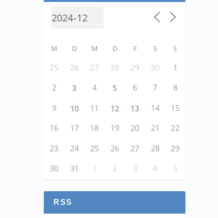
M
D
M
D
F
S
S
25
26
27
28
29
30
1
2
4
6
7
8
3
5
9
11
14
15
10
12
13
16
17
18
19
20
21
22
23
24
25
26
27
28
29
30
31
1
2
3
4
5
RSS