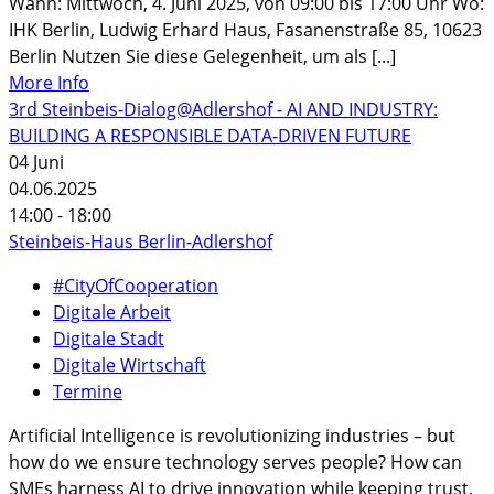
Wann: Mittwoch, 4. Juni 2025, von 09:00 bis 17:00 Uhr Wo:
IHK Berlin, Ludwig Erhard Haus, Fasanenstraße 85, 10623
Berlin Nutzen Sie diese Gelegenheit, um als [...]
More Info
3rd Steinbeis-Dialog@Adlershof - AI AND INDUSTRY:
BUILDING A RESPONSIBLE DATA-DRIVEN FUTURE
04
Juni
04.06.2025
14:00 - 18:00
Steinbeis-Haus Berlin-Adlershof
#CityOfCooperation
Digitale Arbeit
Digitale Stadt
Digitale Wirtschaft
Termine
Artificial Intelligence is revolutionizing industries – but
how do we ensure technology serves people? How can
SMEs harness AI to drive innovation while keeping trust,