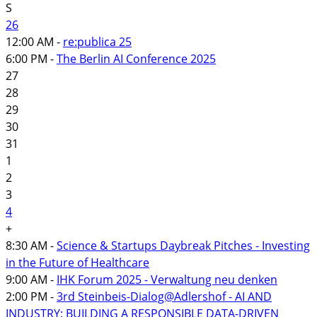
S
26
12:00 AM -
re:publica 25
6:00 PM -
The Berlin AI Conference 2025
27
28
29
30
31
1
2
3
4
+
8:30 AM -
Science & Startups Daybreak Pitches - Investing
in the Future of Healthcare
9:00 AM -
IHK Forum 2025 - Verwaltung neu denken
2:00 PM -
3rd Steinbeis-Dialog@Adlershof - AI AND
INDUSTRY: BUILDING A RESPONSIBLE DATA-DRIVEN