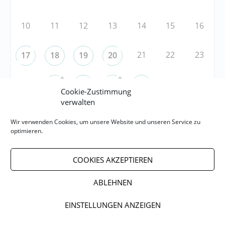
10
11
12
13
14
15
16
21
22
23
17
18
19
20
+
+
24
29
30
25
26
27
28
Cookie-Zustimmung
verwalten
Wir verwenden Cookies, um unsere Website und unseren Service zu
RSS
optimieren.
RSS-FEED abonnieren
COOKIES AKZEPTIEREN
RSS-FEED EVENTS abonnieren
ABLEHNEN
EINSTELLUNGEN ANZEIGEN
Impressum
Datenschutzerklärung