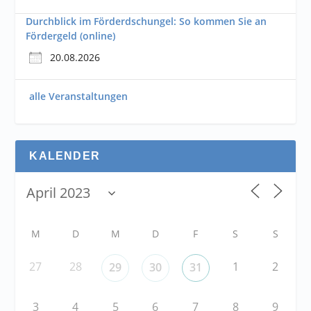
Durchblick im Förderdschungel: So kommen Sie an
Fördergeld (online)
20.08.2026
alle Veranstaltungen
KALENDER
M
D
M
D
F
S
S
27
28
1
2
29
30
31
3
4
5
6
7
8
9