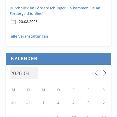
Durchblick im Förderdschungel: So kommen Sie an
Fördergeld (online)
20.08.2026
alle Veranstaltungen
KALENDER
M
D
M
D
F
S
S
31
2
3
4
5
30
1