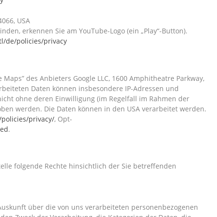
94066, USA
binden, erkennen Sie am YouTube-Logo (ein „Play“-Button).
l/de/policies/privacy
e Maps” des Anbieters Google LLC, 1600 Amphitheatre Parkway,
arbeiteten Daten können insbesondere IP-Adressen und
nicht ohne deren Einwilligung (im Regelfall im Rahmen der
rhoben werden. Die Daten können in den USA verarbeitet werden.
policies/privacy/
, Opt-
ted
.
elle folgende Rechte hinsichtlich der Sie betreffenden
Auskunft über die von uns verarbeiteten personenbezogenen