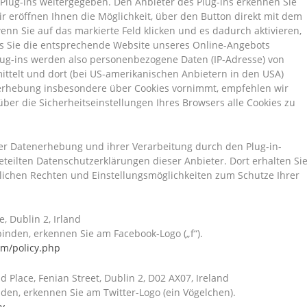
lug-ins weitergegeben. Den Anbieter des Plug-ins erkennen Sie
 eröffnen Ihnen die Möglichkeit, über den Button direkt mit dem
nn Sie auf das markierte Feld klicken und es dadurch aktivieren,
ass Sie die entsprechende Website unseres Online-Angebots
lug-ins werden also personenbezogene Daten (IP-Adresse) von
ittelt und dort (bei US-amerikanischen Anbietern in den USA)
enerhebung insbesondere über Cookies vornimmt, empfehlen wir
über die Sicherheitseinstellungen Ihres Browsers alle Cookies zu
r Datenerhebung und ihrer Verarbeitung durch den Plug-in-
eteilten Datenschutzerklärungen dieser Anbieter. Dort erhalten Si
lichen Rechten und Einstellungsmöglichkeiten zum Schutze Ihrer
, Dublin 2, Irland
rbinden, erkennen Sie am Facebook-Logo („f“).
om/policy.php
Place, Fenian Street, Dublin 2, D02 AX07, Ireland
binden, erkennen Sie am Twitter-Logo (ein Vögelchen).
cy