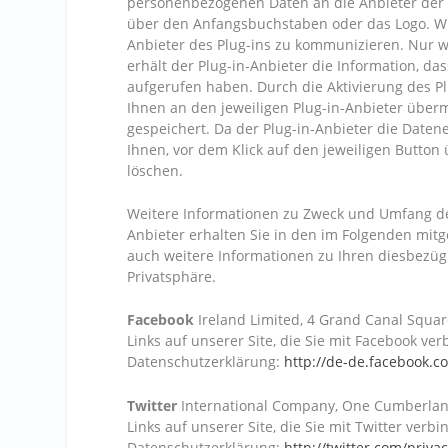
personenbezogenen Daten an die Anbieter der P
über den Anfangsbuchstaben oder das Logo. Wir
Anbieter des Plug-ins zu kommunizieren. Nur we
erhält der Plug-in-Anbieter die Information, d
aufgerufen haben. Durch die Aktivierung des P
Ihnen an den jeweiligen Plug-in-Anbieter überm
gespeichert. Da der Plug-in-Anbieter die Dat
Ihnen, vor dem Klick auf den jeweiligen Button 
löschen.
Weitere Informationen zu Zweck und Umfang de
Anbieter erhalten Sie in den im Folgenden mitg
auch weitere Informationen zu Ihren diesbezüg
Privatsphäre.
Facebook
Ireland Limited, 4 Grand Canal Square
Links auf unserer Site, die Sie mit Facebook ve
Datenschutzerklärung:
http://de-de.facebook.c
Twitter
International Company, One Cumberland 
Links auf unserer Site, die Sie mit Twitter ver
Datenschutzerklärung:
http://twitter.com/priva