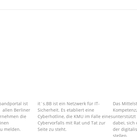
bandportal ist
it´s.BB ist ein Netzwerk für IT-
Das Mittels
e allen Berliner
Sicherheit. Es etabliert eine
Kompetenzz
ernehmen die
Cyberhotline, die KMU im Falle eines
unterstütz
einen
Cybervorfalls mit Rat und Tat zur
dabei, sic
zu melden.
Seite zu steht.
der digitali
stellen.