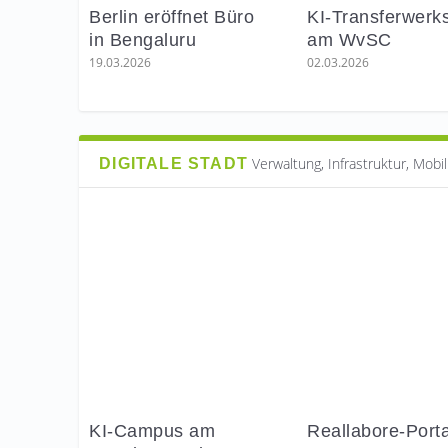
Berlin eröffnet Büro
KI-Transferwerks
in Bengaluru
am WvSC
Jetzt bewerben ! : Neue Runde des Adlers
KI-Transferwerkstatt am WvSC
KI-Qualität wird prüfbar
Neues Digital-Lernzentrum für Jugend
Parloa erreicht 3-Milliarden-Bewertung
Deep Tech Award 2026 – jetzt bewerben
19.03.2026
02.03.2026
Verwaltung, Infrastruktur, Mobil
DIGITALE STADT
KI-Campus am
Reallabore-Porta