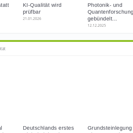
tatt
KI-Qualität wird
Photonik- und
prüfbar
Quantenforschun
hof Startu...
!
gebündelt...
21.01.2026
12.12.2025
ität
l
Deutschlands erstes
Grundsteinlegung