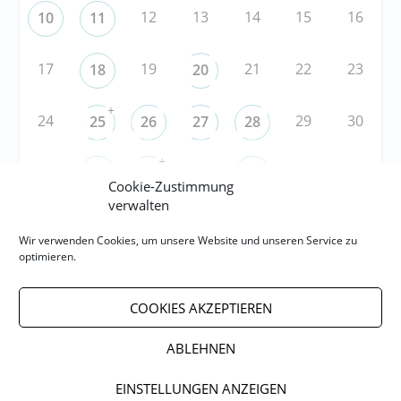
12
13
14
15
16
10
11
17
19
21
22
23
18
20
+
24
29
30
25
26
27
28
+
31
3
5
6
1
2
4
Cookie-Zustimmung
verwalten
RSS
Wir verwenden Cookies, um unsere Website und unseren Service zu
optimieren.
RSS-FEED abonnieren
COOKIES AKZEPTIEREN
RSS-FEED EVENTS abonnieren
ABLEHNEN
EINSTELLUNGEN ANZEIGEN