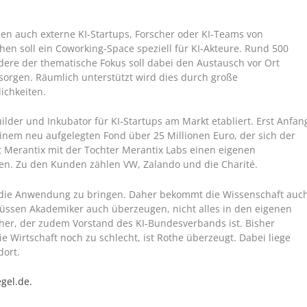
 auch externe KI-Startups, Forscher oder KI-Teams von
n soll ein Coworking-Space speziell für KI-Akteure. Rund 500
dere der thematische Fokus soll dabei den Austausch vor Ort
sorgen. Räumlich unterstützt wird dies durch große
ichkeiten.
ilder und Inkubator für KI-Startups am Markt etabliert. Erst Anfan
nem neu aufgelegten Fond über 25 Millionen Euro, der sich der
t Merantix mit der Tochter Merantix Labs einen eigenen
en. Zu den Kunden zählen VW, Zalando und die Charité.
in die Anwendung zu bringen. Daher bekommt die Wissenschaft auc
ssen Akademiker auch überzeugen, nicht alles in den eigenen
her, der zudem Vorstand des KI-Bundesverbands ist. Bisher
ie Wirtschaft noch zu schlecht, ist Rothe überzeugt. Dabei liege
dort.
gel.de.