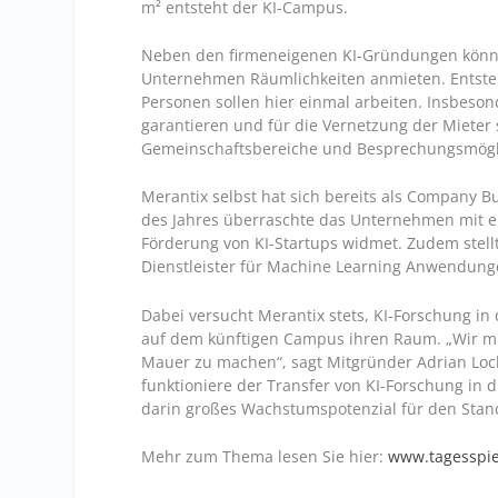
m² entsteht der KI-Campus.
Neben den firmeneigenen KI-Gründungen können
Unternehmen Räumlichkeiten anmieten. Entstehe
Personen sollen hier einmal arbeiten. Insbeson
garantieren und für die Vernetzung der Mieter 
Gemeinschaftsbereiche und Besprechungsmögl
Merantix selbst hat sich bereits als Company Bu
des Jahres überraschte das Unternehmen mit ei
Förderung von KI-Startups widmet. Zudem stell
Dienstleister für Machine Learning Anwendung
Dabei versucht Merantix stets, KI-Forschung 
auf dem künftigen Campus ihren Raum. „Wir mü
Mauer zu machen“, sagt Mitgründer Adrian Loc
funktioniere der Transfer von KI-Forschung in d
darin großes Wachstumspotenzial für den Stan
Mehr zum Thema lesen Sie hier:
www.tagesspie