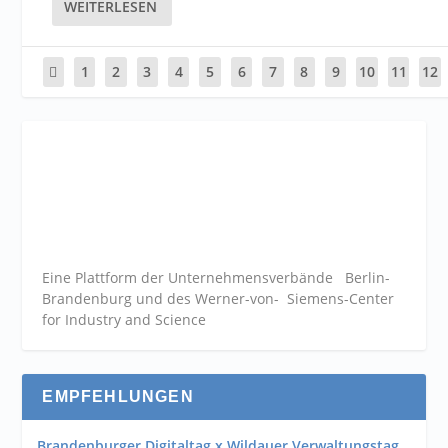
WEITERLESEN
1
2
3
4
5
6
7
8
9
10
11
12
Eine Plattform der
Unternehmensverbände
Berlin-
Brandenburg und des Werner-von- Siemens-Center
for Industry and
Science
EMPFEHLUNGEN
Brandenburger Digitaltag x Wildauer Verwaltungstag