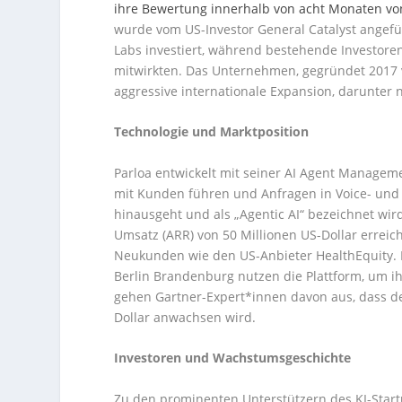
ihre Bewertung innerhalb von acht Monaten von 
wurde vom US-Investor General Catalyst angefüh
Labs investiert, während bestehende Investore
mitwirkten. Das Unternehmen, gegründet 2017 v
aggressive internationale Expansion, darunter
Technologie und Marktposition
Parloa entwickelt mit seiner AI Agent Managem
mit Kunden führen und Anfragen in Voice- und 
hinausgeht und als „Agentic AI“ bezeichnet wi
Umsatz (ARR) von 50 Millionen US-Dollar errei
Neukunden wie den US-Anbieter HealthEquity. K
Berlin Brandenburg nutzen die Plattform, um i
gehen Gartner-Expert*innen davon aus, dass der
Dollar anwachsen wird.
Investoren und Wachstumsgeschichte
Zu den prominenten Unterstützern des KI-Star