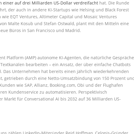
einer auf drei Milliarden US-Dollar verdreifacht
hat. Die Runde
rt, der auch in andere KI-Startups wie Helsing und Black Forest
n wie EQT Ventures, Altimeter Capital und Mosaic Ventures
on Malte Kosub und Stefan Ostwald, plant mit den Mitteln eine
 neue Büros in San Francisco und Madrid.
ent Platform (AMP) autonome KI-Agenten, die natürliche Gespräch
Textkanälen bearbeiten – ein Ansatz, der über einfache Chatbots
rd. Das Unternehmen hat bereits einen jährlich wiederkehrenden
cht, getrieben durch eine Netto-Umsatzbindung von 150 Prozent un
unden wie SAP, Allianz, Booking.com, Obi und der Flughafen
hren Kundenservice zu automatisieren. Perspektivisch
 Markt für Conversational AI bis 2032 auf 36 Milliarden US-
tups zählen LinkedIn-Mitgründer Reid Hoffman, Celonis-Gründer