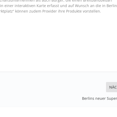
tschaftsunternehmen als auch Bürger, die einen Breitbandbedarf
 einer interaktiven Karte erfasst und auf Wunsch an die in Berli
ktplatz“ können zudem Provider ihre Produkte vorstellen.
NÄC
Berlins neuer Supe