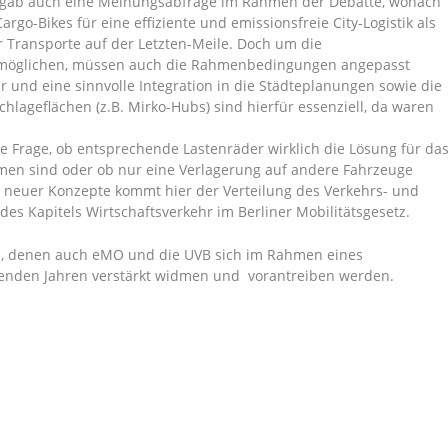
ergab auch eine Meinungsabfrage im Rahmen der Debatte, wonach
rgo-Bikes für eine effiziente und emissionsfreie City-Logistik als
 Transporte auf der Letzten-Meile. Doch um die
rmöglichen, müssen auch die Rahmenbedingungen angepasst
r und eine sinnvolle Integration in die Städteplanungen sowie die
hlageflächen (z.B. Mirko-Hubs) sind hierfür essenziell, da waren
ie Frage, ob entsprechende Lastenräder wirklich die Lösung für da
men sind oder ob nur eine Verlagerung auf andere Fahrzeuge
olg neuer Konzepte kommt hier der Verteilung des Verkehrs- und
des Kapitels Wirtschaftsverkehr im Berliner Mobilitätsgesetz.
n, denen auch eMO und die UVB sich im Rahmen eines
menden Jahren verstärkt widmen und vorantreiben werden.