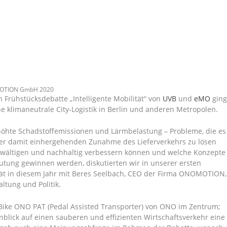
NOMOTION GmbH 2020
n Frühstücksdebatte „Intelligente Mobilität“ von
UVB
und
eMO
gin
e klimaneutrale City-Logistik in Berlin und anderen Metropolen.
öhte Schadstoffemissionen und Lärmbelastung – Probleme, die es
der damit einhergehenden Zunahme des Lieferverkehrs zu lösen
bewältigen und nachhaltig verbessern können und welche Konzepte
tung gewinnen werden, diskutierten wir in unserer ersten
lität in diesem Jahr mit Beres Seelbach, CEO der Firma ONOMOTION,
ltung und Politik.
-Bike ONO PAT (Pedal Assisted Transporter) von ONO im Zentrum;
nblick auf einen sauberen und effizienten Wirtschaftsverkehr eine