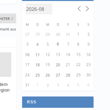
HSTER
M
D
M
D
F
S
S
emarkt aus
28
1
2
27
29
30
31
6
3
5
7
8
9
4
12
13
14
15
16
10
11
17
19
21
22
23
18
20
24
29
30
25
26
27
28
 dem
31
1
3
5
6
2
4
egion
RSS