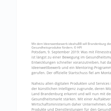
Mit dem Ideenwettbewerb ideahuBB will Brandenburg die 
Gesundheitsprodukte fördern. © HPI
Potsdam, 9. September 2019: Was mit Fitnesst
ist längst zu einer Bewegung im Gesundheitsma
Entwicklungen schneller voranzutreiben, hat 
Ideenwettbewerb und ein Mentoring-Programm 
gerufen. Der offizielle Startschuss fiel am Mont
Nahezu allen digitalen Produkten und Service
der künstlichen Intelligenz zugrunde, deren Mö
Land Brandenburg erkannt und will nun mit d
Gesundheitsmarkt stärken. Mit einer Auftaktvera
Wirtschaftsministerium daher Unternehmen, Ges
Produkte und Dienstleistungen für den Gesund