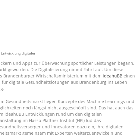
Entwicklung digitaler
rackern und Apps zur Überwachung sportlicher Leistungen begann,
rkt geworden: Die Digitalisierung nimmt Fahrt auf. Um diese
das Brandenburger Wirtschaftsministerium mit dem
ideahuBB
eine
für digitale Gesundheitslösungen aus Brandenburg ins Leben
ag.
s im Gesundheitsmarkt liegen Konzepte des Machine Learnings und
glichkeiten noch längst nicht ausgeschöpft sind. Das hat auch das
em ideahuBB Entwicklungen rund um den digitalen
nstaltung im Hasso-Plattner-Institut (HPI) lud das
undheitsversorger und Innovatoren dazu ein, ihre digitalen
heitsmarkt gemeinsam mit Experten weiterzuentwickeln und