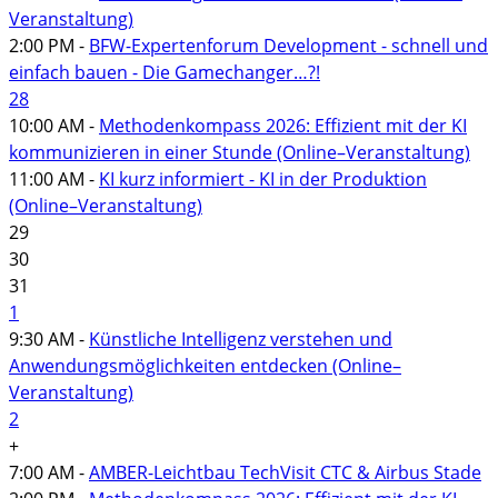
Veranstaltung)
2:00 PM -
BFW-Expertenforum Development - schnell und
einfach bauen - Die Gamechanger…?!
28
10:00 AM -
Methodenkompass 2026: Effizient mit der KI
kommunizieren in einer Stunde (Online–Veranstaltung)
11:00 AM -
KI kurz informiert - KI in der Produktion
(Online–Veranstaltung)
29
30
31
1
9:30 AM -
Künstliche Intelligenz verstehen und
Anwendungsmöglichkeiten entdecken (Online–
Veranstaltung)
2
+
7:00 AM -
AMBER-Leichtbau TechVisit CTC & Airbus Stade