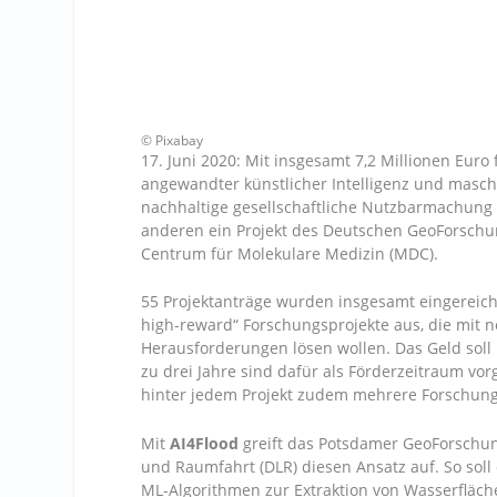
© Pixabay
17. Juni 2020: Mit insgesamt 7,2 Millionen Euro 
angewandter künstlicher Intelligenz und maschi
nachhaltige gesellschaftliche Nutzbarmachung
anderen ein Projekt des Deutschen GeoForschu
Centrum für Molekulare Medizin (MDC).
55 Projektanträge wurden insgesamt eingereicht
high-reward“ Forschungsprojekte aus, die mit 
Herausforderungen lösen wollen. Das Geld soll 
zu drei Jahre sind dafür als Förderzeitraum v
hinter jedem Projekt zudem mehrere Forschung
Mit
AI4Flood
greift das Potsdamer GeoForschu
und Raumfahrt (DLR) diesen Ansatz auf. So sol
ML-Algorithmen zur Extraktion von Wasserfläc