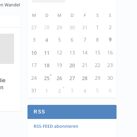
len Wandel
M
D
M
D
F
S
S
28
1
2
27
29
30
31
9
3
5
6
7
8
4
12
13
14
15
16
10
11
17
19
21
22
23
18
20
+
24
29
30
25
26
27
28
die
+
en
31
3
5
6
1
2
4
RSS
RSS-FEED abonnieren