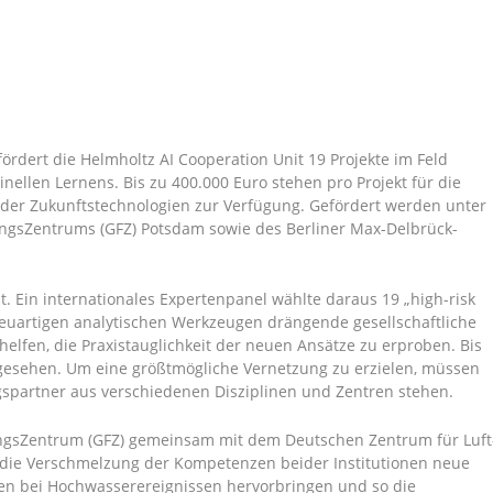
fördert die Helmholtz AI Cooperation Unit 19 Projekte im Feld
nellen Lernens. Bis zu 400.000 Euro stehen pro Projekt für die
 der Zukunftstechnologien zur Verfügung. Gefördert werden unter
ngsZentrums (GFZ) Potsdam sowie des Berliner Max-Delbrück-
. Ein internationales Expertenpanel wählte daraus 19 „high-risk
neuartigen analytischen Werkzeugen drängende gesellschaftliche
helfen, die Praxistauglichkeit der neuen Ansätze zu erproben. Bis
orgesehen. Um eine größtmögliche Vernetzung zu erzielen, müssen
spartner aus verschiedenen Disziplinen und Zentren stehen.
ngsZentrum (GFZ) gemeinsam mit dem Deutschen Zentrum für Luft
l die Verschmelzung der Kompetenzen beider Institutionen neue
hen bei Hochwasserereignissen hervorbringen und so die