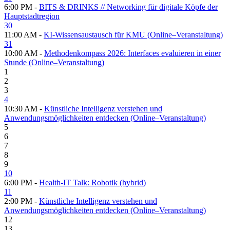
6:00 PM -
BITS & DRINKS // Networking für digitale Köpfe der
Hauptstadtregion
30
11:00 AM -
KI-Wissensaustausch für KMU (Online–Veranstaltung)
31
10:00 AM -
Methodenkompass 2026: Interfaces evaluieren in einer
Stunde (Online–Veranstaltung)
1
2
3
4
10:30 AM -
Künstliche Intelligenz verstehen und
Anwendungsmöglichkeiten entdecken (Online–Veranstaltung)
5
6
7
8
9
10
6:00 PM -
Health-IT Talk: Robotik (hybrid)
11
2:00 PM -
Künstliche Intelligenz verstehen und
Anwendungsmöglichkeiten entdecken (Online–Veranstaltung)
12
13