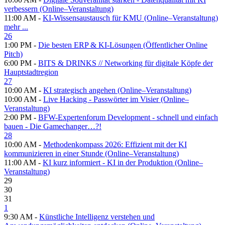
verbessern (Online–Veranstaltung)
11:00 AM -
KI-Wissensaustausch für KMU (Online–Veranstaltung)
mehr ...
26
1:00 PM -
Die besten ERP & KI-Lösungen (Öffentlicher Online
Pitch)
6:00 PM -
BITS & DRINKS // Networking für digitale Köpfe der
Hauptstadtregion
27
10:00 AM -
KI strategisch angehen (Online–Veranstaltung)
10:00 AM -
Live Hacking - Passwörter im Visier (Online–
Veranstaltung)
2:00 PM -
BFW-Expertenforum Development - schnell und einfach
bauen - Die Gamechanger…?!
28
10:00 AM -
Methodenkompass 2026: Effizient mit der KI
kommunizieren in einer Stunde (Online–Veranstaltung)
11:00 AM -
KI kurz informiert - KI in der Produktion (Online–
Veranstaltung)
29
30
31
1
9:30 AM -
Künstliche Intelligenz verstehen und