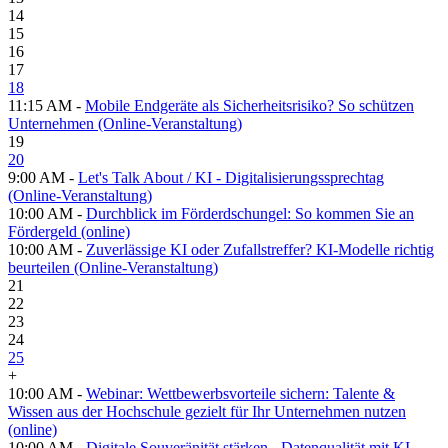
14
15
16
17
18
11:15 AM -
Mobile Endgeräte als Sicherheitsrisiko? So schützen
Unternehmen (Online-Veranstaltung)
19
20
9:00 AM -
Let's Talk About / KI - Digitalisierungssprechtag
(Online-Veranstaltung)
10:00 AM -
Durchblick im Förderdschungel: So kommen Sie an
Fördergeld (online)
10:00 AM -
Zuverlässige KI oder Zufallstreffer? KI-Modelle richtig
beurteilen (Online-Veranstaltung)
21
22
23
24
25
+
10:00 AM -
Webinar: Wettbewerbsvorteile sichern: Talente &
Wissen aus der Hochschule gezielt für Ihr Unternehmen nutzen
(online)
10:00 AM -
Digitale Souveränität stärken - Datenqualität mit KI