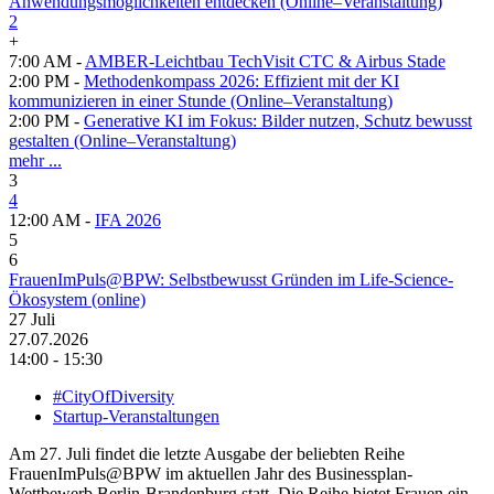
Anwendungsmöglichkeiten entdecken (Online–Veranstaltung)
2
+
7:00 AM -
AMBER-Leichtbau TechVisit CTC & Airbus Stade
2:00 PM -
Methodenkompass 2026: Effizient mit der KI
kommunizieren in einer Stunde (Online–Veranstaltung)
2:00 PM -
Generative KI im Fokus: Bilder nutzen, Schutz bewusst
gestalten (Online–Veranstaltung)
mehr ...
3
4
12:00 AM -
IFA 2026
5
6
FrauenImPuls@BPW: Selbstbewusst Gründen im Life-Science-
Ökosystem (online)
27
Juli
27.07.2026
14:00 - 15:30
#CityOfDiversity
Startup-Veranstaltungen
Am 27. Juli findet die letzte Ausgabe der beliebten Reihe
FrauenImPuls@BPW im aktuellen Jahr des Businessplan-
Wettbewerb Berlin-Brandenburg statt. Die Reihe bietet Frauen ein