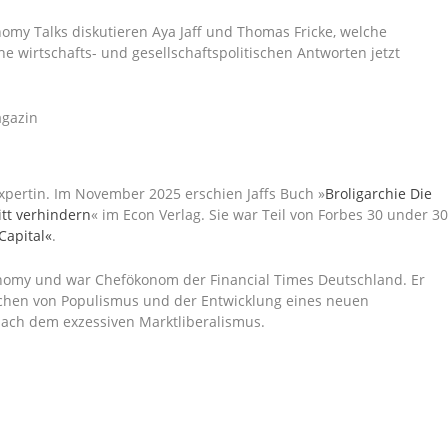
omy Talks diskutieren Aya Jaff und Thomas Fricke, welche
 wirtschafts- und gesellschaftspolitischen Antworten jetzt
agazin
xpertin. Im November 2025 erschien Jaffs Buch »
Broligarchie Die
itt verhindern
« im Econ Verlag. Sie war Teil von Forbes 30 under 3
Capital«
.
nomy und war Chefökonom der Financial Times Deutschland. Er
sachen von Populismus und der Entwicklung eines neuen
 nach dem exzessiven Marktliberalismus.