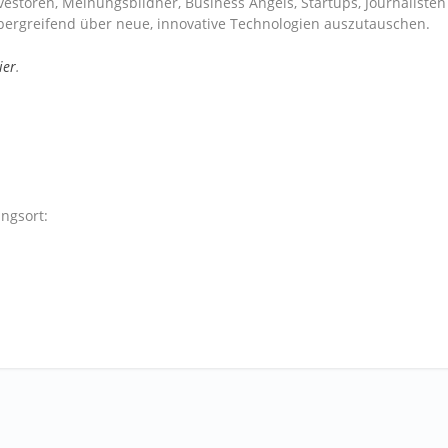
storen, Meinungsbildner, Business Angels, Startups, Journalisten
rgreifend über neue, innovative Technologien auszutauschen.
ier
.
ngsort: