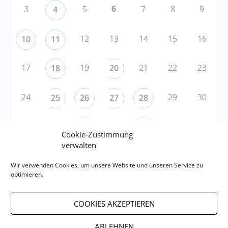
6
3
5
7
8
9
4
12
13
14
15
16
10
11
17
19
21
22
23
18
20
24
29
30
25
26
27
28
31
1
3
5
6
2
4
Cookie-Zustimmung
verwalten
RSS
Wir verwenden Cookies, um unsere Website und unseren Service zu
optimieren.
RSS-FEED abonnieren
COOKIES AKZEPTIEREN
RSS-FEED EVENTS abonnieren
ABLEHNEN