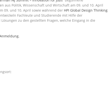
erman i4j Summit – Innovation for Jobs
“ begonnene
 aus Politik, Wissenschaft und Wirtschaft am 09. und 10. April
 Am 09. und 10. April sowie während der
HPI Global Design Thinking
entwickeln Fachleute und Studierende mit Hilfe der
Lösungen zu den gestellten Fragen, welche Eingang in die
 Anmeldung.
ngsort: