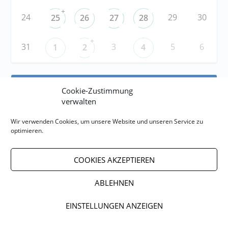
+
24
29
30
25
26
27
28
+
31
3
5
6
1
2
4
RSS
Cookie-Zustimmung
verwalten
RSS-FEED abonnieren
Wir verwenden Cookies, um unsere Website und unseren Service zu
optimieren.
RSS-FEED EVENTS abonnieren
COOKIES AKZEPTIEREN
ABLEHNEN
Impressum
Datenschutzerklärung
EINSTELLUNGEN ANZEIGEN