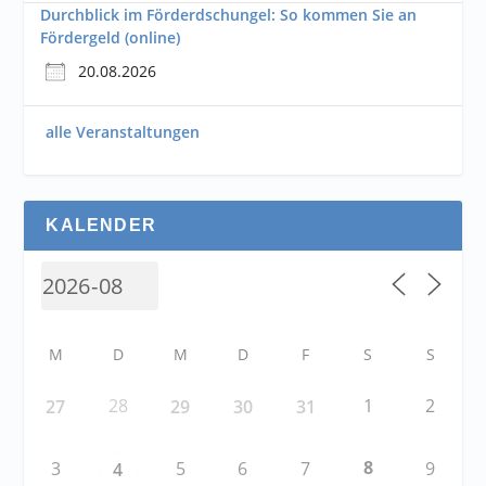
Durchblick im Förderdschungel: So kommen Sie an
Fördergeld (online)
20.08.2026
alle Veranstaltungen
KALENDER
M
D
M
D
F
S
S
28
1
2
27
29
30
31
8
3
5
6
7
9
4