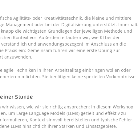
ische Agilitäts- oder Kreativitätstechnik, die kleine und mittlere
e-Management oder bei der Digitalisierung unterstützt. Innerhal
d knapp die wichtigsten Grundlagen der jeweiligen Methode und
lichen Kontext vor. Außerdem erläutern wir, wie KI bei der
ht verständlich und anwendungsbezogen! Im Anschluss an die
die Praxis ein: Gemeinsam führen wir eine erste Übung zur
ort anzuwenden.
ie agile Techniken in ihren Arbeitsalltag einbringen wollen oder
generieren möchten. Sie benötigen keine speziellen Vorkenntnisse
 einer Stunde
n wir wissen, wie wir sie richtig ansprechen: In diesem Workshop
en, um Large Language Models (LLMs) gezielt und effektiv zu
 formulieren, Kontext sinnvoll bereitstellen und typische Fehler
ene LLMs hinsichtlich ihrer Stärken und Einsatzgebiete.