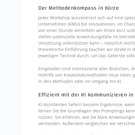
Der Methodenkompass in Kürze
Jeder Workshop konzentriert sich auf eine spezif
Unternehmen (KMU) bei Innovationen, im Chang
von einer Stunde vermitteln wir Ihnen kurz un
stellen potenzielle Anwendungsfälle im betrieb
Umsetzung unterstützen kann – natürlich leic
theoretische Einführung tauchen wir direkt in 
jeweiligen Technik durch, um das Gelernte sof
Eingeladen sind Interessierte aller Branchen, d
mithilfe von Kreativitätsmethoden neue Ideen 
in den Methoden oder im Umgang mit KI.
Effizient mit der KI kommunizieren in
KI-Assistenten liefern bessere Ergebnisse, wen
lernen Sie die Grundlagen des Promptings kenn
nutzen. Sie erfahren, wie Sie klare Anweisungen
vermeiden. Außerdem vergleichen wir verschied