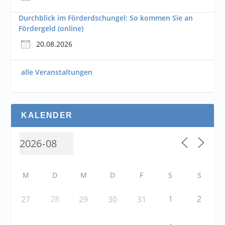
Durchblick im Förderdschungel: So kommen Sie an
Fördergeld (online)
20.08.2026
alle Veranstaltungen
KALENDER
M
D
M
D
F
S
S
28
1
2
27
29
30
31