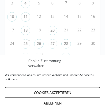
7
3
5
6
8
9
4
12
13
14
15
16
10
11
17
19
21
22
23
18
20
+
24
29
30
25
26
27
28
+
31
3
5
6
1
2
4
Cookie-Zustimmung
verwalten
RSS
Wir verwenden Cookies, um unsere Website und unseren Service zu
optimieren.
RSS-FEED abonnieren
COOKIES AKZEPTIEREN
RSS-FEED EVENTS abonnieren
ABLEHNEN