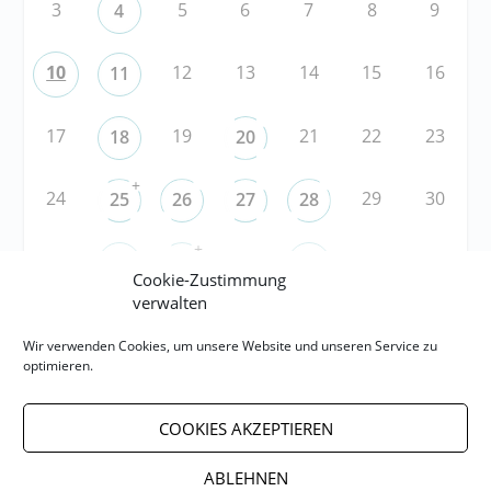
3
5
6
7
8
9
4
10
12
13
14
15
16
11
17
19
21
22
23
18
20
+
24
29
30
25
26
27
28
+
31
3
5
6
1
2
4
Cookie-Zustimmung
verwalten
Wir verwenden Cookies, um unsere Website und unseren Service zu
RSS
optimieren.
RSS-FEED abonnieren
COOKIES AKZEPTIEREN
RSS-FEED EVENTS abonnieren
ABLEHNEN