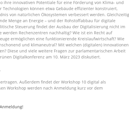
 so ihre innovativen Potentiale für eine Förderung von Klima- und
er Technologien können etwa Gebäude effizienter konstruiert,
ndnis von natürlichen Ökosystemen verbessert werden. Gleichzeiti
nde Menge an Energie – und der Rohstoffabbau für digitale
tische Steuerung findet der Ausbau der Digitalisierung nicht im
e werden Rechenzentren nachhaltig? Wie ist ein Recht auf
uge ermöglichen eine funktionierende Kreislaufwirtschaft? Wie
censchonend und klimaneutral? Mit welchen (digitalen) Innovationen
n? Diese und viele weitere Fragen zur parlamentarischen Arbeit
rünen Digitalkonferenz am 10. März 2023 diskutiert.
.
ertragen. Außerdem findet der Workshop 10 digital als
iesen Workshop werden nach Anmeldung kurz vor dem
 Anmeldung!