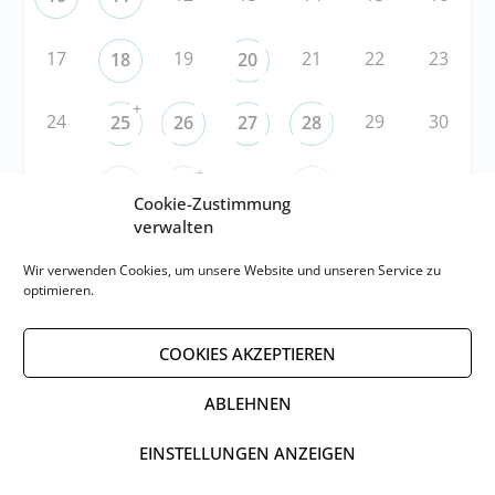
17
19
21
22
23
18
20
+
24
29
30
25
26
27
28
+
31
3
5
6
1
2
4
Cookie-Zustimmung
verwalten
RSS
Wir verwenden Cookies, um unsere Website und unseren Service zu
optimieren.
RSS-FEED abonnieren
COOKIES AKZEPTIEREN
RSS-FEED EVENTS abonnieren
ABLEHNEN
EINSTELLUNGEN ANZEIGEN
Impressum
Datenschutzerklärung