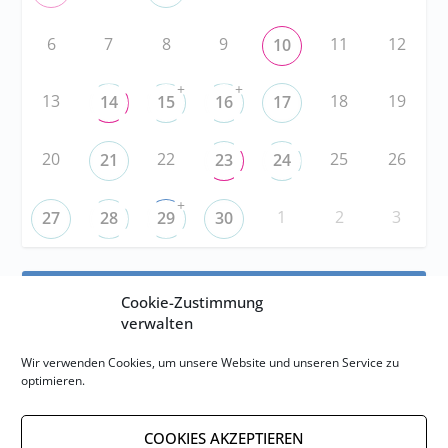
6
7
8
9
11
12
10
+
+
13
18
19
14
15
16
17
20
22
25
26
21
23
24
+
1
2
3
27
28
29
30
RSS
Cookie-Zustimmung
verwalten
RSS-FEED abonnieren
Wir verwenden Cookies, um unsere Website und unseren Service zu
optimieren.
RSS-FEED EVENTS abonnieren
COOKIES AKZEPTIEREN