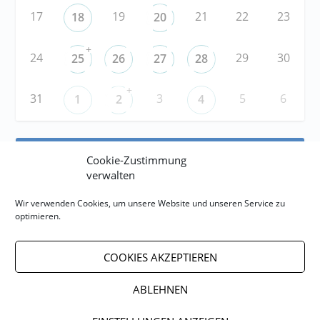
17
19
21
22
23
18
20
+
24
29
30
25
26
27
28
+
31
3
5
6
1
2
4
RSS
Cookie-Zustimmung
verwalten
RSS-FEED abonnieren
Wir verwenden Cookies, um unsere Website und unseren Service zu
optimieren.
RSS-FEED EVENTS abonnieren
COOKIES AKZEPTIEREN
ABLEHNEN
Impressum
Datenschutzerklärung