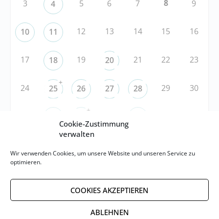
8
3
5
6
7
9
4
12
13
14
15
16
10
11
17
19
21
22
23
18
20
+
24
29
30
25
26
27
28
+
31
3
5
6
1
2
4
Cookie-Zustimmung
verwalten
RSS
Wir verwenden Cookies, um unsere Website und unseren Service zu
optimieren.
RSS-FEED abonnieren
COOKIES AKZEPTIEREN
RSS-FEED EVENTS abonnieren
ABLEHNEN