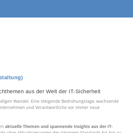
staltung)
chthemen aus der Welt der IT-Sicherheit
tändigen Wandel. Eine steigende Bedrohungslage, wachsende
 Unternehmen und Verantwortliche vor immer neue
ten
aktuelle Themen und spannende Insights aus der IT-
cks über Aktualisierungen der gängigen Standards bis hin zu