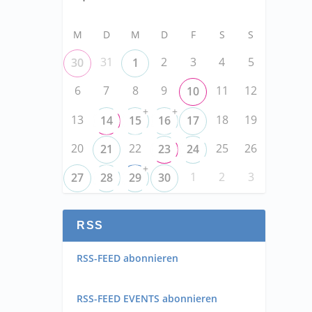
M
D
M
D
F
S
S
31
2
3
4
5
30
1
6
7
8
9
11
12
10
+
+
13
18
19
14
15
16
17
20
22
25
26
21
23
24
+
1
2
3
27
28
29
30
RSS
RSS-FEED abonnieren
RSS-FEED EVENTS abonnieren