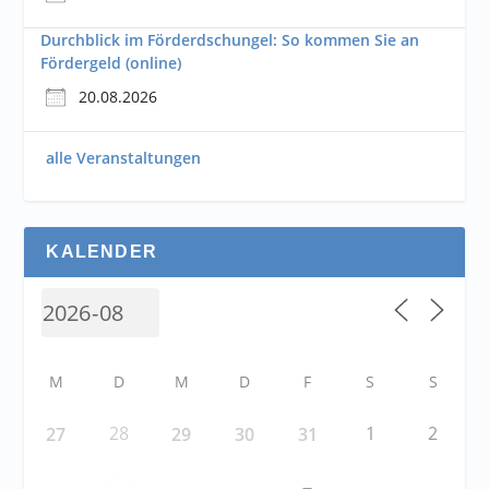
Durchblick im Förderdschungel: So kommen Sie an
Fördergeld (online)
20.08.2026
alle Veranstaltungen
KALENDER
M
D
M
D
F
S
S
28
1
2
27
29
30
31