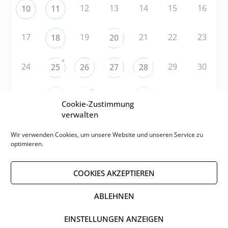
12
13
14
15
16
10
11
17
19
21
22
23
18
20
+
24
29
30
25
26
27
28
+
31
3
5
6
1
2
4
Cookie-Zustimmung
verwalten
RSS
Wir verwenden Cookies, um unsere Website und unseren Service zu
optimieren.
RSS-FEED abonnieren
COOKIES AKZEPTIEREN
RSS-FEED EVENTS abonnieren
ABLEHNEN
EINSTELLUNGEN ANZEIGEN