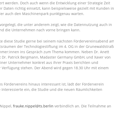
ert werden. Doch auch wenn die Entwicklung einer Strategie Zeit
 Daten richtig einsetzt, kann beispielsweise gezielt mit Kunden i
n oder auch den Maschinenpark punktgenau warten.
 vorgelegt, die unter anderem zeigt, wie die Datennutzung auch in
und die Unternehmen nach vorne bringen kann.
hte diese Studie gerne bei seinem nächsten Fördervereinsabend a
tsräumen der Technologiestiftung im 4. OG in der Grunewaldstraß
rnehmer:innen ins Gespräch zum Thema kommen. Neben Dr. Anett
 mit Dr. Patrick Bergmann, Madaster Germany GmbH, und Xaver von
liner Unternehmer konkret aus ihrer Praxis berichten und
r Verfügung stehen. Der Abend wird gegen 18.30 Uhr mit einem
s Fördervereins hinaus interessant ist, lädt der Förderverein
 Interessierte ein, die Studie und die neuen Räumlichkeiten
 Nippel,
frauke.nippel@ts.berlin
verbindlich an. Die Teilnahme an