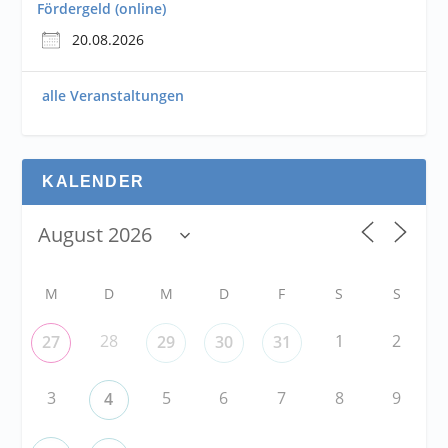
Fördergeld (online)
20.08.2026
alle Veranstaltungen
KALENDER
M
D
M
D
F
S
S
28
1
2
27
29
30
31
3
5
6
7
8
9
4