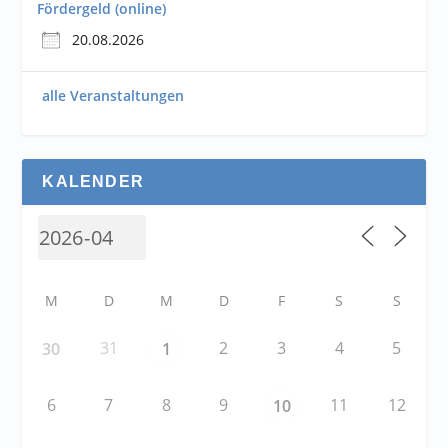
Fördergeld (online)
20.08.2026
alle Veranstaltungen
KALENDER
M
D
M
D
F
S
S
31
2
3
4
5
30
1
6
7
8
9
11
12
10