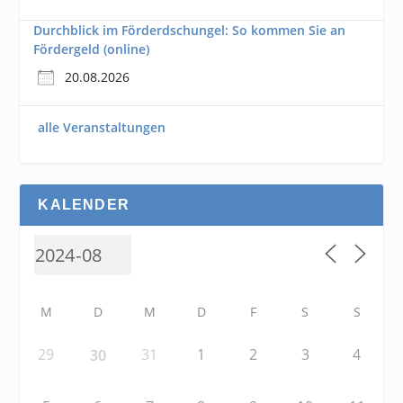
Durchblick im Förderdschungel: So kommen Sie an
Fördergeld (online)
20.08.2026
alle Veranstaltungen
KALENDER
M
D
M
D
F
S
S
29
31
1
2
3
4
30