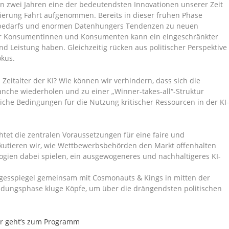
ten zwei Jahren eine der bedeutendsten Innovationen unserer Zeit
sierung Fahrt aufgenommen. Bereits in dieser frühen Phase
nsbedarfs und enormen Datenhungers Tendenzen zu neuen
ür Konsumentinnen und Konsumenten kann ein eingeschränkter
 Leistung haben. Gleichzeitig rücken aus politischer Perspektive
okus.
eitalter der KI? Wie können wir verhindern, dass sich die
anche wiederholen und zu einer „Winner-takes-all“-Struktur
iche Bedingungen für die Nutzung kritischer Ressourcen in der KI
tet die zentralen Voraussetzungen für eine faire und
kutieren wir, wie Wettbewerbsbehörden den Markt offenhalten
gien dabei spielen, ein ausgewogeneres und nachhaltigeres KI-
agesspiegel gemeinsam mit Cosmonauts & Kings in mitten der
dungsphase kluge Köpfe, um über die drängendsten politischen
er geht’s zum Programm