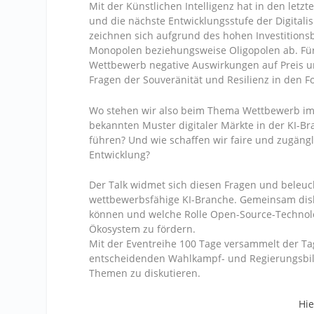
Mit der Künstlichen Intelligenz hat in den letz
und die nächste Entwicklungsstufe der Digitali
zeichnen sich aufgrund des hohen Investitio
Monopolen beziehungsweise Oligopolen ab. F
Wettbewerb negative Auswirkungen auf Preis und
Fragen der Souveränität und Resilienz in den F
Wo stehen wir also beim Thema Wettbewerb im Z
bekannten Muster digitaler Märkte in der KI-Br
führen? Und wie schaffen wir faire und zugängl
Entwicklung?
Der Talk widmet sich diesen Fragen und beleuch
wettbewerbsfähige KI-Branche. Gemeinsam dis
können und welche Rolle Open-Source-Technolo
Ökosystem zu fördern.
Mit der Eventreihe 100 Tage versammelt der T
entscheidenden Wahlkampf- und Regierungsbil
Themen zu diskutieren.
Hi