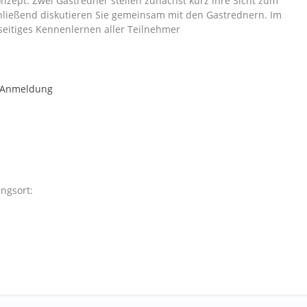
onzept: Zwei Gastredner stellen zunächst kurz ihre Sicht zum
hließend diskutieren Sie gemeinsam mit den Gastrednern. Im
seitiges Kennenlernen aller Teilnehmer
r Anmeldung
ngsort: