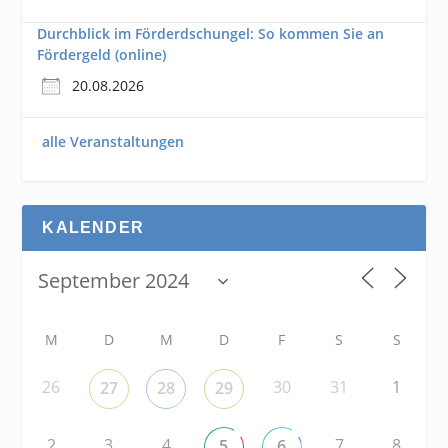
Durchblick im Förderdschungel: So kommen Sie an
Fördergeld (online)
20.08.2026
alle Veranstaltungen
KALENDER
M
D
M
D
F
S
S
26
30
31
1
27
28
29
2
3
4
7
8
5
6