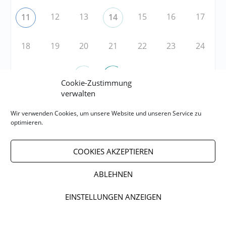
12
13
15
16
17
11
14
18
19
20
21
22
23
24
25
26
29
30
31
27
28
Cookie-Zustimmung
verwalten
Wir verwenden Cookies, um unsere Website und unseren Service zu
RSS
optimieren.
RSS-FEED abonnieren
COOKIES AKZEPTIEREN
RSS-FEED EVENTS abonnieren
ABLEHNEN
EINSTELLUNGEN ANZEIGEN
Impressum
Datenschutzerklärung