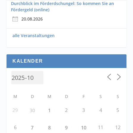
Durchblick im Förderdschungel: So kommen Sie an
Fördergeld (online)
20.08.2026
alle Veranstaltungen
KALENDER
M
D
M
D
F
S
S
29
2
3
4
5
30
1
6
11
12
7
8
9
10