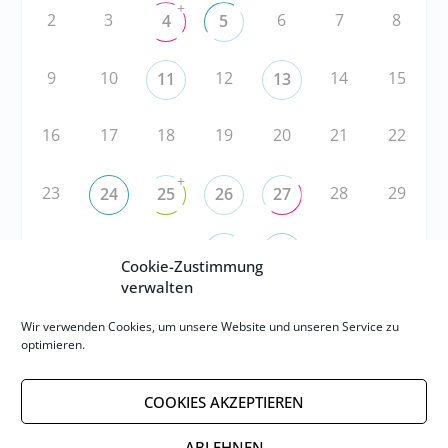
+
2
3
6
7
8
4
5
9
10
12
14
15
11
13
16
17
18
19
20
21
22
+
23
28
29
24
25
26
27
30
1
2
5
6
3
4
Cookie-Zustimmung
verwalten
RSS
Wir verwenden Cookies, um unsere Website und unseren Service zu
optimieren.
RSS-FEED abonnieren
COOKIES AKZEPTIEREN
RSS-FEED EVENTS abonnieren
ABLEHNEN