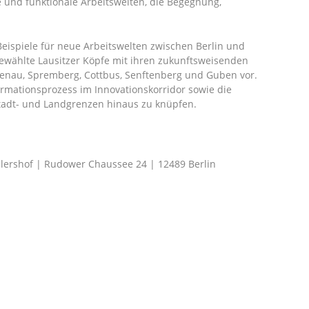
 und funktionale Arbeitswelten, die Begegnung,
ispiele für neue Arbeitswelten zwischen Berlin und
sgewählte Lausitzer Köpfe mit ihren zukunftsweisenden
enau, Spremberg, Cottbus, Senftenberg und Guben vor.
rmationsprozess im Innovationskorridor sowie die
Stadt- und Landgrenzen hinaus zu knüpfen.
lershof | Rudower Chaussee 24 | 12489 Berlin