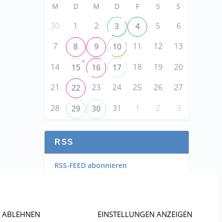
M
D
M
D
F
S
S
30
1
2
5
6
3
4
7
11
12
13
8
9
10
+
14
18
19
20
15
16
17
21
23
24
25
26
27
22
28
31
1
2
3
29
30
RSS
RSS-FEED abonnieren
RSS-FEED EVENTS abonnieren
ABLEHNEN
EINSTELLUNGEN ANZEIGEN