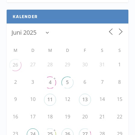
KALENDER
M
D
M
D
F
S
S
27
28
29
30
31
1
26
+
2
3
6
7
8
4
5
9
10
12
14
15
11
13
16
17
18
19
20
21
22
+
23
28
29
24
25
26
27