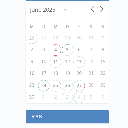
M
D
M
D
F
S
S
27
28
29
30
31
1
26
+
2
3
6
7
8
4
5
9
10
12
14
15
11
13
16
17
18
19
20
21
22
+
23
28
29
24
25
26
27
30
1
2
5
6
3
4
RSS